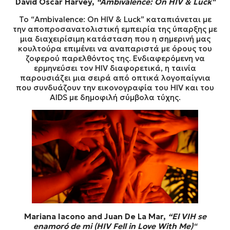
David Oscar Harvey,
“Ambivalence: On HIV & Luck
“
Το “Ambivalence: On HIV & Luck” καταπιάνεται με
την αποπροσανατολιστική εμπειρία της ύπαρξης με
μια διαχειρίσιμη κατάσταση που η σημερινή μας
κουλτούρα επιμένει να αναπαριστά με όρους του
ζοφερού παρελθόντος της. Ενδιαφερόμενη να
ερμηνεύσει τον HIV διαφορετικά, η ταινία
παρουσιάζει μια σειρά από οπτικά λογοπαίγνια
που συνδυάζουν την εικονογραφία του HIV και του
AIDS με δημοφιλή σύμβολα τύχης.
Mariana Iacono and Juan De La Mar,
“El VIH se
enamoró de mi (HIV Fell in Love With Me)
“