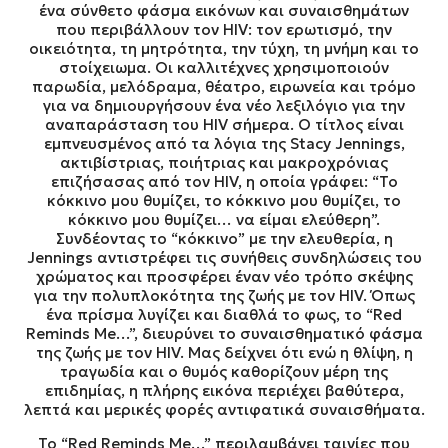
ένα σύνθετο φάσμα εικόνων και συναισθημάτων
που περιβάλλουν τον HIV: τον ερωτισμό, την
οικειότητα, τη μητρότητα, την τύχη, τη μνήμη και το
στοίχειωμα. Οι καλλιτέχνες χρησιμοποιούν
παρωδία, μελόδραμα, θέατρο, ειρωνεία και τρόμο
για να δημιουργήσουν ένα νέο λεξιλόγιο για την
αναπαράσταση του HIV σήμερα. Ο τίτλος είναι
εμπνευσμένος από τα λόγια της Stacy Jennings,
ακτιβίστριας, ποιήτριας και μακροχρόνιας
επιζήσασας από τον HIV, η οποία γράφει: “Το
κόκκινο μου θυμίζει, το κόκκινο μου θυμίζει, το
κόκκινο μου θυμίζει… να είμαι ελεύθερη”.
Συνδέοντας το “κόκκινο” με την ελευθερία, η
Jennings αντιστρέφει τις συνήθεις συνδηλώσεις του
χρώματος και προσφέρει έναν νέο τρόπο σκέψης
για την πολυπλοκότητα της ζωής με τον HIV. Όπως
ένα πρίσμα λυγίζει και διαθλά το φως, το “Red
Reminds Me…”, διευρύνει το συναισθηματικό φάσμα
της ζωής με τον HIV. Μας δείχνει ότι ενώ η θλίψη, η
τραγωδία και ο θυμός καθορίζουν μέρη της
επιδημίας, η πλήρης εικόνα περιέχει βαθύτερα,
λεπτά και μερικές φορές αντιφατικά συναισθήματα.
Το “Red Reminds Me…” περιλαμβάνει ταινίες που