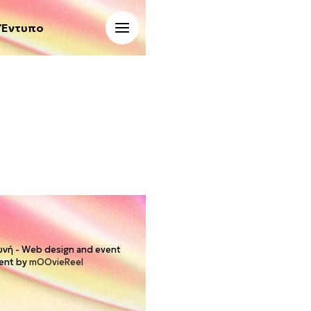
Έντυπο
νή - Web design and event
ent by
mOOvieReel